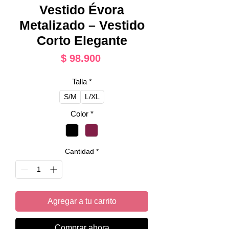
Vestido Évora
Metalizado – Vestido
Corto Elegante
Precio
$ 98.900
Talla
*
S/M
L/XL
Color
*
Cantidad
*
Agregar a tu carrito
Comprar ahora