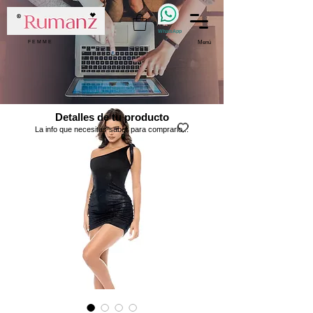
WhatsApp
F E M M E
Menú
Detalles de tu producto
La info que necesitas saber para comprarlo...