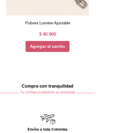
Secar a la sombra
No planchar directamente sobre el
acabado metalizado
Pulsera Lumière Ajustable
Precio
$ 40.900
Agregar al carrito
Compra con tranquilidad
Tu confianza también es prioridad
Envíos a toda Colombia