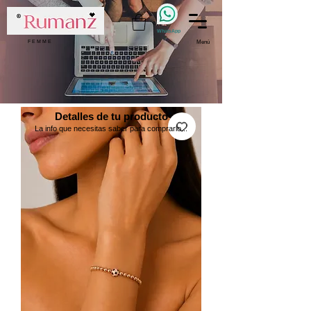
WhatsApp
F E M M E
Menú
Detalles de tu producto
La info que necesitas saber para comprarlo...