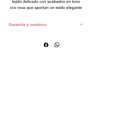
tejido delicado con acabados en tono
oro rosa que aportan un estilo elegante
y actual. Sus balines decorativos crean
un efecto sutil y sofisticado, mientras el
Garantía y cambios
dije de balón de fútbol con brillantes
añade un toque diferente y llamativo.
Para conservar el brillo y acabado de tu
joya, te recomendamos seguir las
Ligera, cómoda y fácil de combinar, es
indicaciones de cuidado descritas en
una pieza ideal para complementar
cada producto.
looks casuales con un detalle moderno y
Los cambios únicamente se realizan por
femenino.
defectos de fábrica reportados dentro de
Una pulsera pensada para quienes
las
48 horas
hábiles posteriores a la
disfrutan accesorios únicos con
recepción del pedido. Después de este
personalidad y estilo.
plazo no se aceptan solicitudes de
cambio.
🌸
Beneficios
Dije de balón de fútbol con brillantes
Fácil de combinar con looks casuales
Ideal para uso diario
🧵
Detalles del producto
Tipo: pulsera tejida