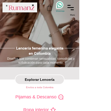
WhatsApp
F E M M E
Menú
Lencería femenina elegante
en Colombia
Diseños que combinan sensualidad, comodidad y
sofisticación para cada momento.
Explorar Lencería
Envíos a toda Colombia
Pijamas & Descanso
Ropa interior