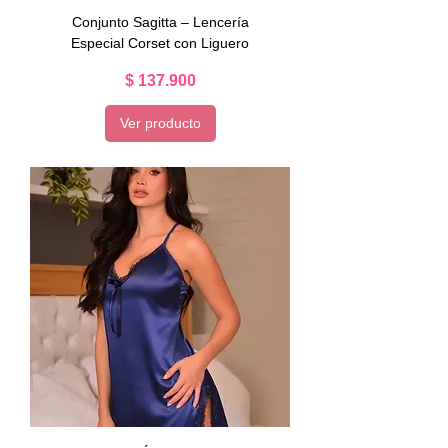
Conjunto Sagitta – Lencería
Especial Corset con Liguero
Precio
$ 137.900
Ver producto