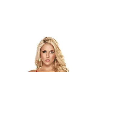
Más que lencería, una forma de sentirte tú
Lencería femenina elegante y moderna en Colombia
La lencería femenina en Colombia es una forma de expresar
confianza y estilo. En Rumanz encuentras ropa interior
femenina elegante, moderna y cómoda, diseñada para
realzar tu figura todos los días. Compra online con seguridad
y descubre diseños pensados para mujeres que buscan
calidad, delicadeza y sofisticación en cada detalle.