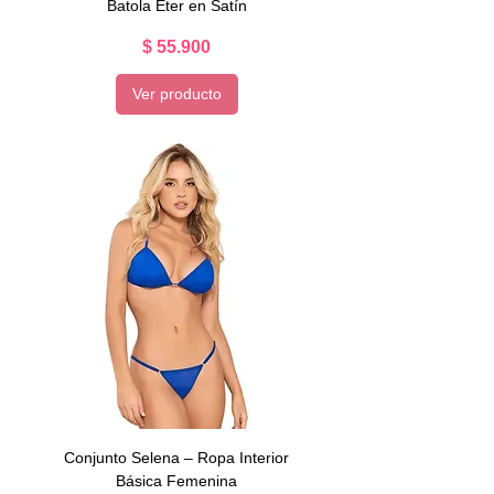
Batola Éter en Satín
Precio
$ 55.900
Ver producto
Conjunto Selena – Ropa Interior
Básica Femenina