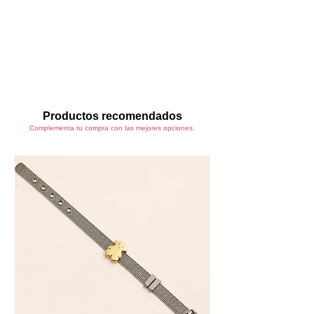
Arnês en elásticos que estiliza la
silueta
Gargantilla integrada que aporta
carácter
Liguero con ligas que realza las
piernas
Material elástico que se ajusta
cómodamente al cuerpo
Productos recomendados
Complementa tu compra con las mejores opciones.
🤍 Detalles del producto
Incluye: Top, panty, arnés liguero y
cofia
Material: 85% Poliamida – 15%
Elastano
Color: Rojo y blanco
Talla: Única ajustable (ver tabla)
🧺 Lavado y cuidado
Lavar a mano con agua fría
Usar detergente suave
No usar blanqueador