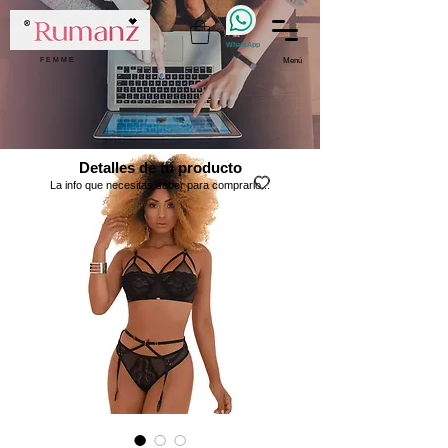
WhatsApp
F E M M E
Menú
Detalles de tu producto
La info que necesitas saber para comprarlo...