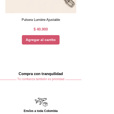
Usar detergente suave
No usar blanqueador
No secar en máquina
No retorcer
Pulsera Lumière Ajustable
Secar a la sombra
Guardar en un lugar limpio y seco
Precio
$ 40.900
Agregar al carrito
Compra con tranquilidad
Tu confianza también es prioridad
Envíos a toda Colombia