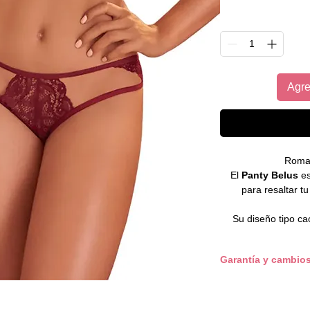
Agre
Roman
El
Panty Belus
es
para resaltar tu
Su diseño tipo ca
combina romanti
cómoda y favo
Garantía y cambio
completamente aj
curvas brindando se
Solo realizamos camb
reportados dentro d
Una opción ideal