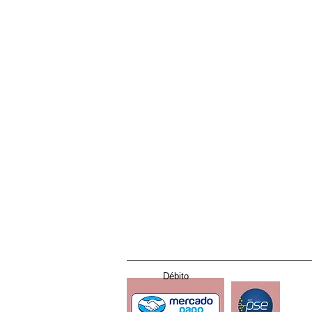
Tienda
Ropa interior
Pijamas y descanso
Lencería especial
Moda
Cuidado personal
Accesorios
Producto temporada
Débito