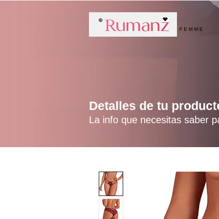
F E M M E
Menú
Detalles de tu product
La info que necesitas saber p