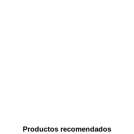
recepción del produc
femenina, elegan
Por tratarse de una 
devoluciones ni cambi
motivos de higiene y
Encaj
Diseño
Aj
Color
Comodida
🧵
Inc
Mat
Talla

Lava
Us
N
N
Productos recomendados