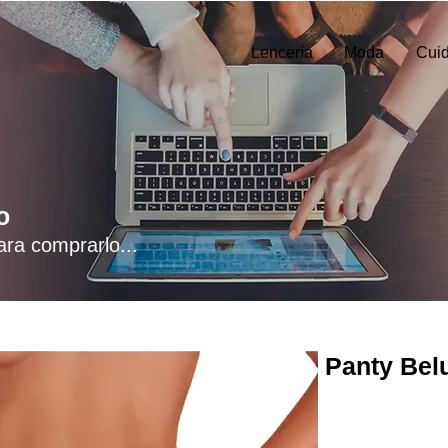
Lencería
Moda
Cui
o
ara comprarlo...
Panty Belu