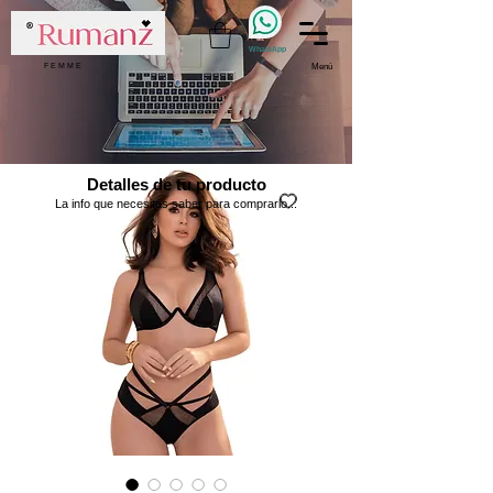
WhatsApp
F E M M E
Menú
Detalles de tu producto
La info que necesitas saber para comprarlo...