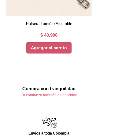
Usar detergente suave
No usar blanqueador
No secar en máquina
No retorcer
Pulsera Lumière Ajustable
Secar a la sombra
Guardar en un lugar limpio y seco
Precio
$ 40.900
Agregar al carrito
Compra con tranquilidad
Tu confianza también es prioridad
Envíos a toda Colombia