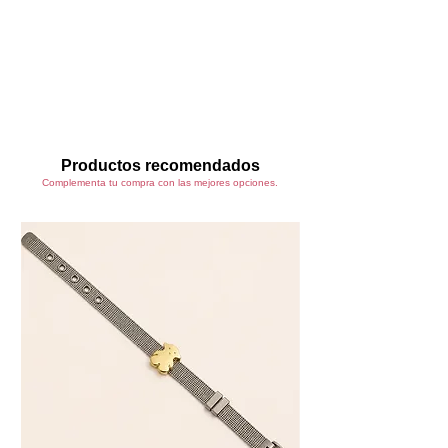
🌸
Beneficios
Varilla suave que realza el busto con
comodidad
Escote profundo que aporta fuerza y
feminidad
Malla tipo red con diseño moderno
Tiras cruzadas que estilizan la cintura
Productos recomendados
Ropa interior audaz, elegante y
Complementa tu compra con las mejores opciones.
segura
🧵
Detalles del producto
Incluye: Brasier y panty tipo
cachetero (brasilero)
Material: 85% nylon, 15% elastano
Talla: Única ajustable (ver tabla de
medidas)
Colores disponibles: Negro y Blanco
🧺
Lavado y cuidado
Lavar a mano con agua fría