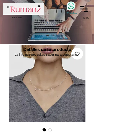
WhatsApp
F E M M E
Menú
Detalles de tu producto
La info que necesitas saber para comprarlo...