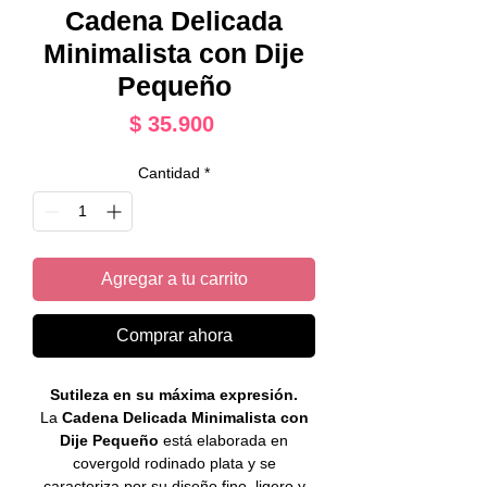
Cadena Delicada
Minimalista con Dije
Pequeño
Precio
$ 35.900
Cantidad
*
Agregar a tu carrito
Comprar ahora
Sutileza en su máxima expresión.
La
Cadena Delicada Minimalista con
Dije Pequeño
está elaborada en
covergold rodinado plata y se
caracteriza por su diseño fino, ligero y